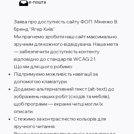
е-пошта
Заява про доступність сайту ФОП Міненко В.
бренд "Ягер Київ"
Ми прагнемо зробити наш сайт максимально
зручним для кожного відвідувача. Наша мета
— забезпечити доступність контенту
відповідно до стандартів WCAG 2.1.
Що ми для цього робимо:
Підтримуємо можливість навігації за
допомогою клавіатури.
Додаємо альтернативний текст (alt-text) до
зображень наших робіт (сходів та меблів),
щоб програми — екранні читці могли їх
описати.
Стежимо за контрастністю кольорів для
зручного читання.
Якщо у вас виникли труднощі з доступом до