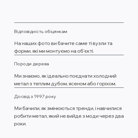
Відповідність обіцянкам
На наших фото ви бачите саме ті вузли та
форми, які ми монтуємо на об'єкті.
Породи дерева
Ми знаємо, як ідеально поєднати холодний
метал з теплим дубом, ясеном або горіхом.
Досвід з 1997 року
Ми бачили, як змінюються тренди, і навчилися
робити метал, який не вийде з моди через два
роки.