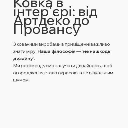
Ковка в
інтер'єрі: від
Артдеко до
Провансу
З кованими виробами в приміщенні важливо
знати міру.
Наша філософія
— "
не нашкодь
дизайну
".
Ми рекомендуємо залучати дизайнерів, щоб
огородження стало окрасою, а не візуальним
шумом.