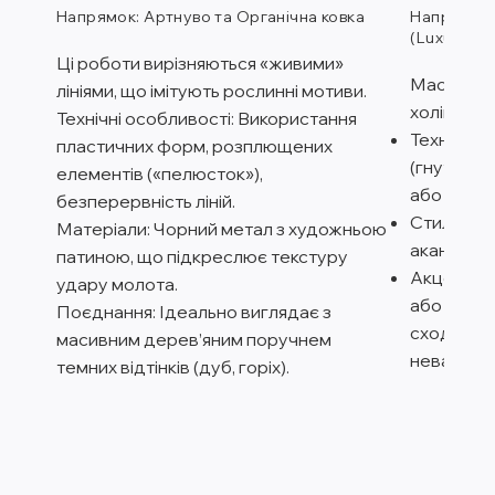
Напрямок: Артнуво та Органічна ковка
Напрямок:
(Luxury)
Ці роботи вирізняються «живими»
Масштабн
лініями, що імітують рослинні мотиви.
холів та г
Технічні особливості: Використання
Технічні 
пластичних форм, розплющених
(гнуті) п
елементів («пелюсток»),
або контр
безперервність ліній.
Стилістик
Матеріали: Чорний метал з художньою
акантове л
патиною, що підкреслює текстуру
Акцент: У
удару молота.
або світл
Поєднання: Ідеально виглядає з
сходинок
масивним дерев’яним поручнем
невагомос
темних відтінків (дуб, горіх).