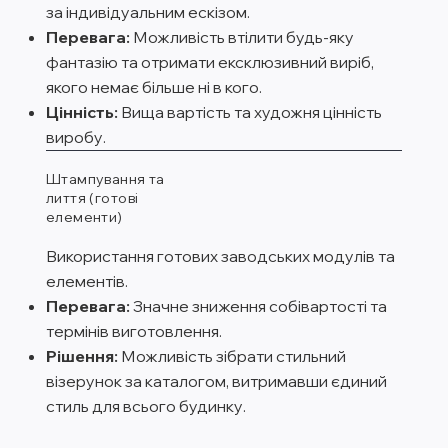
за індивідуальним ескізом.
Перевага:
Можливість втілити будь-яку
фантазію та отримати ексклюзивний виріб,
якого немає більше ні в кого.
Цінність:
Вища вартість та художня цінність
виробу.
Штампування та
лиття (готові
елементи)
Використання готових заводських модулів та
елементів.
Перевага:
Значне зниження собівартості та
термінів виготовлення.
Рішення:
Можливість зібрати стильний
візерунок за каталогом, витримавши єдиний
стиль для всього будинку.