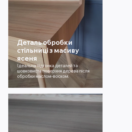
Деталь обробки
стільниці з масиву
ясеня
Ідеальна підгонка деталей та
шовковиста поверхня дерева після
обробки маслом-воском.