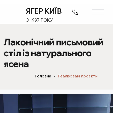
ЯГЕР КИЇВ
З 1997 РОКУ
Лаконічний письмовий
стіл із натурального
ясена
Головна
/
Реалізовані проєкти