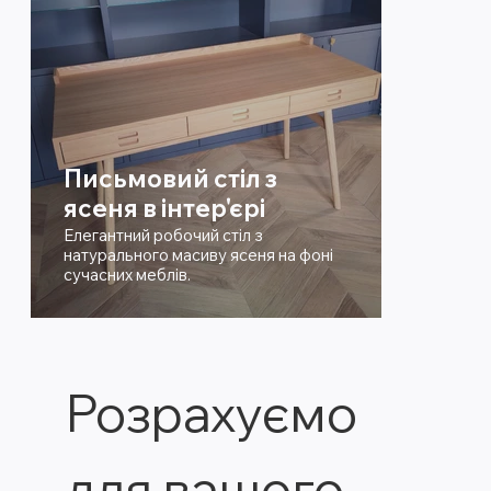
Письмовий стіл з
ясеня в інтер'єрі
Елегантний робочий стіл з
натурального масиву ясеня на фоні
сучасних меблів.
Розрахуємо 
для вашого 