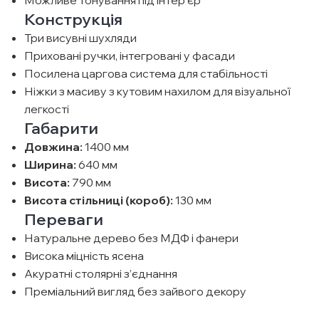
Можливе тонування під інтер’єр
Конструкція
Три висувні шухляди
Приховані ручки, інтегровані у фасади
Посилена царгова система для стабільності
Ніжки з масиву з кутовим нахилом для візуальної
легкості
Габарити
Довжина:
1400 мм
Ширина:
640 мм
Висота:
790 мм
Висота стільниці (короб):
130 мм
Переваги
Натуральне дерево без МДФ і фанери
Висока міцність ясена
Акуратні столярні з’єднання
Преміальний вигляд без зайвого декору