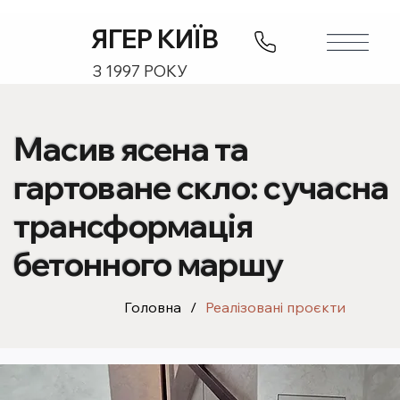
ЯГЕР КИЇВ
З 1997 РОКУ
Масив ясена та
гартоване скло: сучасна
трансформація
бетонного маршу
Головна
/
Реалізовані проєкти