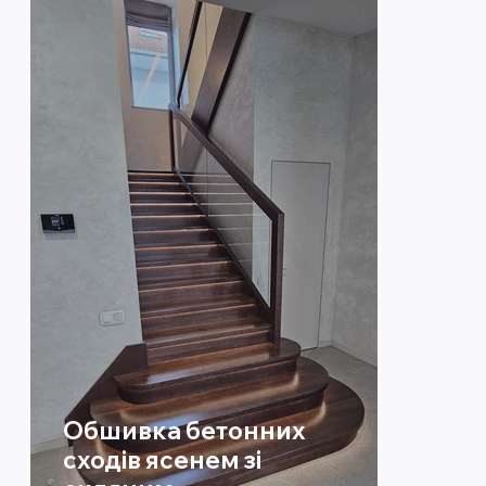
Обшивка бетонних
сходів ясенем зі