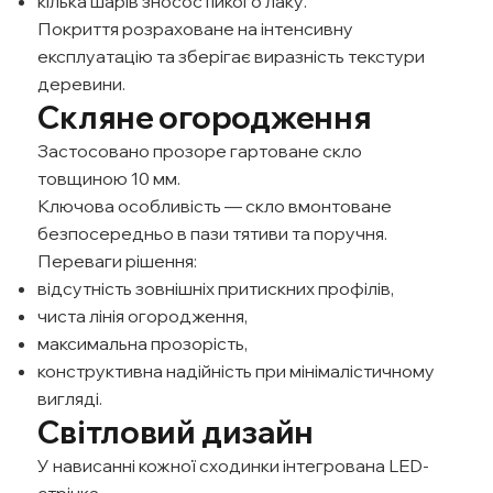
кілька шарів зносостійкого лаку.
Покриття розраховане на інтенсивну
експлуатацію та зберігає виразність текстури
деревини.
Скляне огородження
Застосовано прозоре гартоване скло
товщиною 10 мм.
Ключова особливість — скло вмонтоване
безпосередньо в пази тятиви та поручня.
Переваги рішення:
відсутність зовнішніх притискних профілів,
чиста лінія огородження,
максимальна прозорість,
конструктивна надійність при мінімалістичному
вигляді.
Світловий дизайн
У нависанні кожної сходинки інтегрована LED-