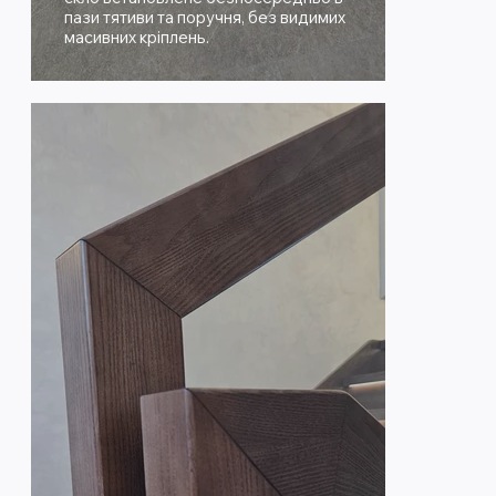
пази тятиви та поручня, без видимих
масивних кріплень.