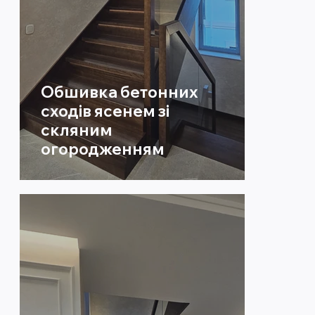
Обшивка бетонних
сходів ясенем зі
скляним
огородженням