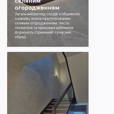
скляним
огородженням
Загальний вигляд сходів з обшивкою
з масиву ясена та інтегрованим
скляним огородженням. Чиста
геометрія та приховані кріплення
формують стриманий, сучасний
образ.