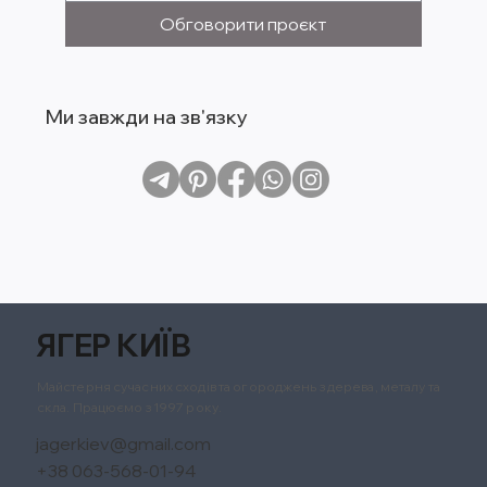
Обговорити проєкт
Ми завжди на зв'язку
ЯГЕР КИЇВ
Майстерня сучасних сходів та огороджень з дерева, металу та
скла. Працюємо з 1997 року.
j
agerkiev@gmail.com
+38 063-568-01-94