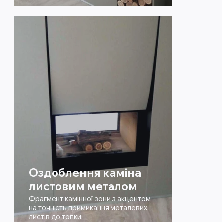
Оздоблення каміна
листовим металом
Фрагмент камінної зони з акцентом
на точність примикання металевих
листів до топки.