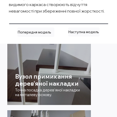
видимого каркаса створюють відчуття
невагомості при збереженні повної жорсткості.
Наступна модель
Попередня модель
Вузол примикання
дерев’яної накладки
Точна посадка дерев’яної накладки
на металеву основу.