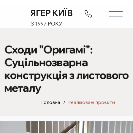
ЯГЕР КИЇВ
З 1997 РОКУ
Сходи "Оригамі":
Суцільнозварна
конструкція з листового
металу
Головна
/
Реалізовані проєкти