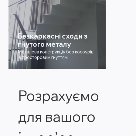
Безкаркасні сходи з
гнутого металу
Металева конструкція без косоурів
із просторовим гнуттям.
Розрахуємо 
для вашого 