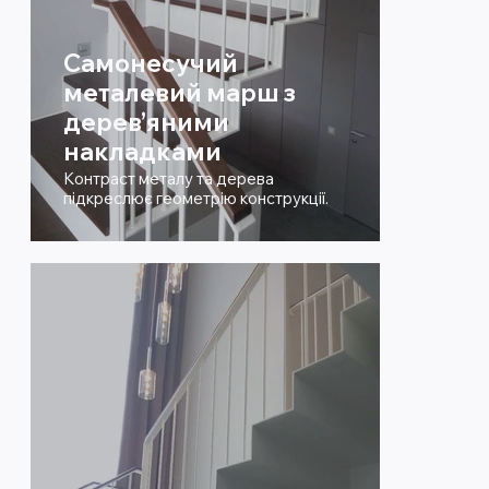
Самонесучий
металевий марш з
дерев’яними
накладками
Контраст металу та дерева
підкреслює геометрію конструкції.