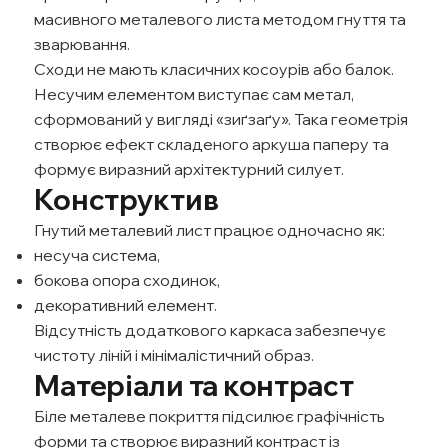
масивного металевого листа методом гнуття та
зварювання.
Сходи не мають класичних косоурів або балок.
Несучим елементом виступає сам метал,
сформований у вигляді «зиґзаґу». Така геометрія
створює ефект складеного аркуша паперу та
формує виразний архітектурний силует.
Конструктив
Гнутий металевий лист працює одночасно як:
несуча система,
бокова опора сходинок,
декоративний елемент.
Відсутність додаткового каркаса забезпечує
чистоту ліній і мінімалістичний образ.
Матеріали та контраст
Біле металеве покриття підсилює графічність
форми та створює виразний контраст із