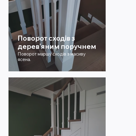
Поворот сходів з
дерев'яним поручнем
Поворот маршу сходів з масиву
ясена.