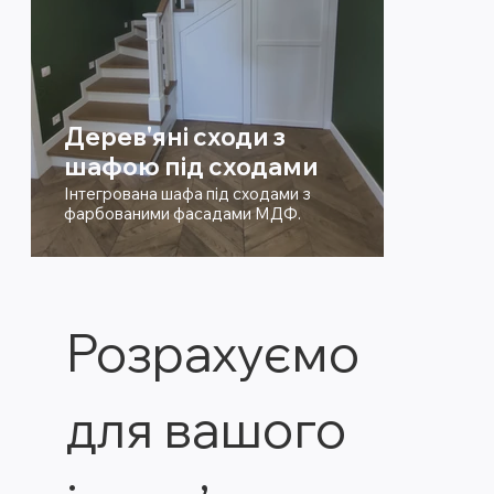
Дерев'яні сходи з
шафою під сходами
Інтегрована шафа під сходами з
фарбованими фасадами МДФ.
Розрахуємо 
для вашого 