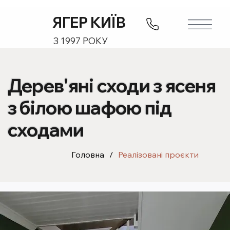
ЯГЕР КИЇВ
З 1997 РОКУ
Дерев'яні сходи з ясеня
з білою шафою під
сходами
Головна
/
Реалізовані проєкти