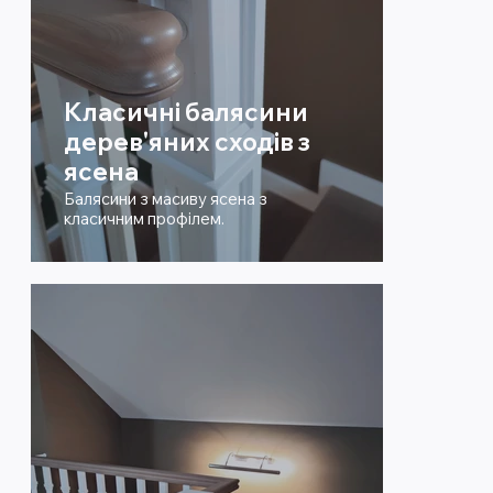
Класичні балясини
дерев'яних сходів з
ясена
Балясини з масиву ясена з
класичним профілем.